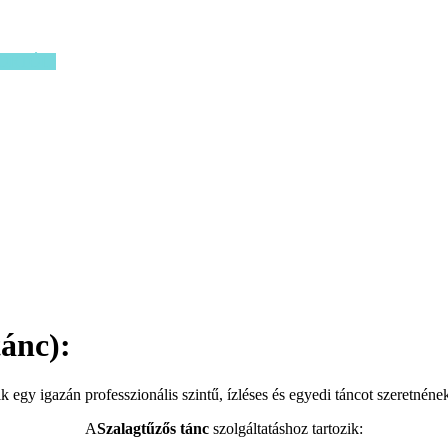
KORTÓL)
tánc):
ik egy igazán professzionális szintű, ízléses és egyedi táncot szeretnén
A
Szalagtűzős tánc
szolgáltatáshoz tartozik: