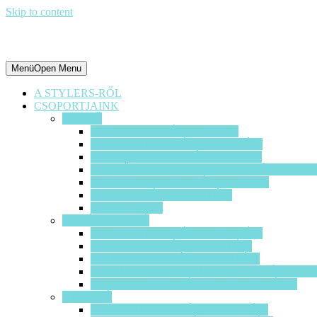
Skip to content
Menü
Open Menu
A STYLERS-RŐL
CSOPORTJAINK
KEZDŐ
MAZSOLA (4-6 ÉV KÖZÖTT)
AKROBATIKA (6 ÉVES KORTÓL)
MINI STYLERS (6-9 ÉV KÖZÖTT)
KEZDŐ HIP HOP ALL STYLE (10 ÉVES KOR
SUGAR BABES (8-12 ÉV KÖZÖTT)
ADULT (30 ÉVES KORTÓL)
STRETCHING
KÖZÉPHALADÓ
AKROBATIKA (8 ÉVES KORTÓL)
B-STYLERS (10ÉVES KORTÓL)
GIRL POWER (10ÉVES KORTÓL)
W’ITH WE ARE IN THE HOUSE (10ÉVES K
REAL KIDS (10-14 ÉVES KOROSZTÁLY)
HALADÓ
BREAK TEAM (12 ÉVES KORTÓL)