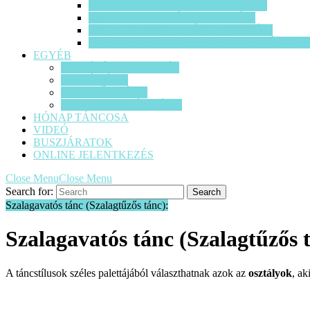
CANDY CREW ( 14 ÉVES KORTÓL)
EMOTIONAL (14 ÉVES KORTÓL)
REAL STYLERS ( 14 ÉVES KORTÓL)
STYLERS IN THE HOUSE SITH ( 14 ÉVES 
EGYÉB
FELLÉPÉS SZERVEZÉS
MAGÁNÓRA
ESKÜVŐS TÁNC
SZALAGAVATÓS TÁNC
HÓNAP TÁNCOSA
VIDEÓ
BUSZJÁRATOK
ONLINE JELENTKEZÉS
Close Menu
Close Menu
Search for:
Szalagavatós tánc (Szalagtűzős tánc):
Szalagavatós tánc (Szalagtűzős 
A táncstílusok széles palettájából választhatnak azok az
osztályok
, ak