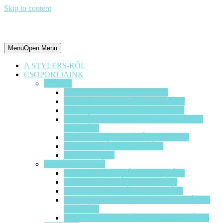
Skip to content
Menü
Open Menu
A STYLERS-RŐL
CSOPORTJAINK
KEZDŐ
MAZSOLA (4-6 ÉV KÖZÖTT)
AKROBATIKA (6 ÉVES KORTÓL)
MINI STYLERS (6-9 ÉV KÖZÖTT)
KEZDŐ HIP HOP ALL STYLE (10 ÉVES
KORTÓL)
SUGAR BABES (8-12 ÉV KÖZÖTT)
ADULT (30 ÉVES KORTÓL)
STRETCHING
KÖZÉPHALADÓ
AKROBATIKA (8 ÉVES KORTÓL)
B-STYLERS (10ÉVES KORTÓL)
GIRL POWER (10ÉVES KORTÓL)
W’ITH WE ARE IN THE HOUSE (10ÉVES
KORTÓL)
REAL KIDS (10-14 ÉVES KOROSZTÁLY)