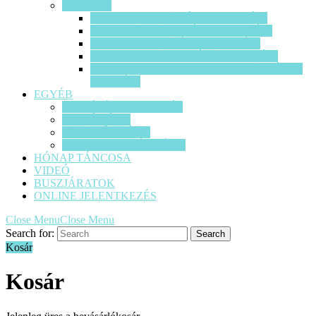
HALADÓ
BREAK TEAM (12 ÉVES KORTÓL)
CANDY CREW ( 14 ÉVES KORTÓL)
EMOTIONAL (14 ÉVES KORTÓL)
REAL STYLERS ( 14 ÉVES KORTÓL)
STYLERS IN THE HOUSE SITH ( 14 ÉVES
KORTÓL)
EGYÉB
FELLÉPÉS SZERVEZÉS
MAGÁNÓRA
ESKÜVŐS TÁNC
SZALAGAVATÓS TÁNC
HÓNAP TÁNCOSA
VIDEÓ
BUSZJÁRATOK
ONLINE JELENTKEZÉS
Close Menu
Close Menu
Search for:
Kosár
Kosár