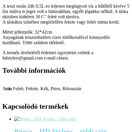
A teszt során 2db 0,5L-es teljesen megfagyott víz a hűtőből kivéve 5
óra múlva is jeges volt a hátizsákban, egyéb jégakku nélkül. A táska
eközben kültéren 30 C° felett volt tárolva.
A táskákra színéhez megfelelően fekete vagy fehér minta kerül.
Méret jellemzők: 32*42cm
Anyagának köszönhetően vizes törlőkendővel könnyedén
tisztítható. Több színben elérhető.
A termék átvételéről érdemes egyeztetni velünk a
hdstylers@gmail.com e-mail címen.
További információk
Szín
Fehér, Fekete, Kék, Piros, Rózsaszín
Kapcsolódó termékek
Bögre – HD Stylers – több szín