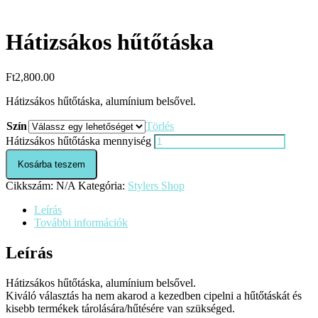
Hátizsákos hűtőtáska
Ft
2,800.00
Hátizsákos hűtőtáska, alumínium belsővel.
Szín
Törlés
Hátizsákos hűtőtáska mennyiség
Kosárba teszem
Cikkszám:
N/A
Kategória:
Stylers Shop
Leírás
További információk
Leírás
Hátizsákos hűtőtáska, alumínium belsővel.
Kiváló választás ha nem akarod a kezedben cipelni a hűtőtáskát és
kisebb termékek tárolására/hűtésére van szükséged.