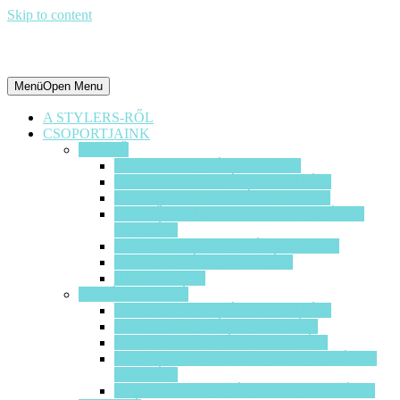
Skip to content
Menü
Open Menu
A STYLERS-RŐL
CSOPORTJAINK
KEZDŐ
MAZSOLA (4-6 ÉV KÖZÖTT)
AKROBATIKA (6 ÉVES KORTÓL)
MINI STYLERS (6-9 ÉV KÖZÖTT)
KEZDŐ HIP HOP ALL STYLE (10 ÉVES
KORTÓL)
SUGAR BABES (8-12 ÉV KÖZÖTT)
ADULT (30 ÉVES KORTÓL)
STRETCHING
KÖZÉPHALADÓ
AKROBATIKA (8 ÉVES KORTÓL)
B-STYLERS (10ÉVES KORTÓL)
GIRL POWER (10ÉVES KORTÓL)
W’ITH WE ARE IN THE HOUSE (10ÉVES
KORTÓL)
REAL KIDS (10-14 ÉVES KOROSZTÁLY)