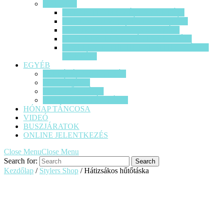
HALADÓ
BREAK TEAM (12 ÉVES KORTÓL)
CANDY CREW ( 14 ÉVES KORTÓL)
EMOTIONAL (14 ÉVES KORTÓL)
REAL STYLERS ( 14 ÉVES KORTÓL)
STYLERS IN THE HOUSE SITH ( 14 ÉVES
KORTÓL)
EGYÉB
FELLÉPÉS SZERVEZÉS
MAGÁNÓRA
ESKÜVŐS TÁNC
SZALAGAVATÓS TÁNC
HÓNAP TÁNCOSA
VIDEÓ
BUSZJÁRATOK
ONLINE JELENTKEZÉS
Close Menu
Close Menu
Search for:
Kezdőlap
/
Stylers Shop
/ Hátizsákos hűtőtáska