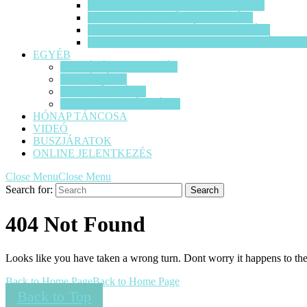
CANDY CREW ( 14 ÉVES KORTÓL)
EMOTIONAL (14 ÉVES KORTÓL)
REAL STYLERS ( 14 ÉVES KORTÓL)
STYLERS IN THE HOUSE SITH ( 14 ÉVES 
EGYÉB
FELLÉPÉS SZERVEZÉS
MAGÁNÓRA
ESKÜVŐS TÁNC
SZALAGAVATÓS TÁNC
HÓNAP TÁNCOSA
VIDEÓ
BUSZJÁRATOK
ONLINE JELENTKEZÉS
Close Menu
Close Menu
Search for:
404 Not Found
Looks like you have taken a wrong turn. Dont worry it happens to the 
Back to Home Page
Back to Home Page
Back to Top