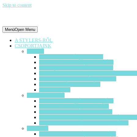
Skip to content
Menü
Open Menu
A STYLERS-RŐL
CSOPORTJAINK
KEZDŐ
MAZSOLA (4-6 ÉV KÖZÖTT)
AKROBATIKA (6 ÉVES KORTÓL)
MINI STYLERS (6-9 ÉV KÖZÖTT)
KEZDŐ HIP HOP ALL STYLE (10 ÉVES KOR
SUGAR BABES (8-12 ÉV KÖZÖTT)
ADULT (30 ÉVES KORTÓL)
STRETCHING
KÖZÉPHALADÓ
AKROBATIKA (8 ÉVES KORTÓL)
B-STYLERS (10ÉVES KORTÓL)
GIRL POWER (10ÉVES KORTÓL)
W’ITH WE ARE IN THE HOUSE (10ÉVES K
REAL KIDS (10-14 ÉVES KOROSZTÁLY)
HALADÓ
BREAK TEAM (12 ÉVES KORTÓL)